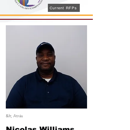
Current RFPs
&lt; Atrás
Nicolas Williams