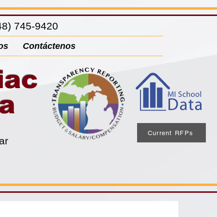
8) 745-9420
os
Contáctenos
iac
ia
Current RFPs
ar