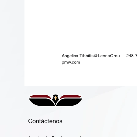
Angelica.Tibbitts@LeonaGrou
248-
pmw.com
Contáctenos