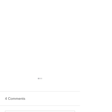
All Schools are Open
Today, Monday, June 8th
Dear Parents and Guardians,
4 Comments
Please disregard the previous
message about the