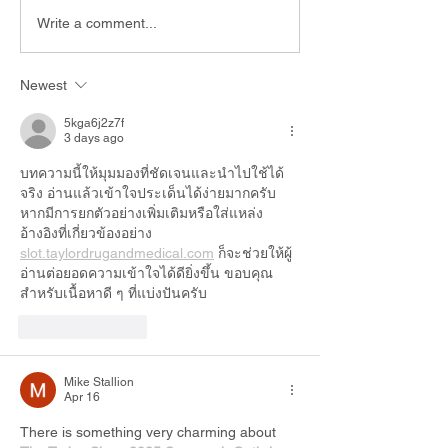
Elementary School closing.
School Board
Write a comment...
All schools are open today,
Meeting/Budget 
Monday, June 8th. Sorry for
Tuesday, May 5t
the inconvenience.
Newest
PM
5kga6j2z7f
3 days ago
บทความนี้ให้มุมมองที่ชัดเจนและนำไปใช้ได้
จริง อ่านแล้วเข้าใจประเด็นได้ง่ายมากครับ 
หากมีการยกตัวอย่างเพิ่มเติมหรือใส่แหล่ง
อ้างอิงที่เกี่ยวข้องอย่าง 
slot.taylordrugandmedical.com
 ก็จะช่วยให้ผู้
อ่านต่อยอดความเข้าใจได้ดียิ่งขึ้น ขอบคุณ
สำหรับเนื้อหาดี ๆ ที่แบ่งปันครับ
Like
Reply
Mike Stallion
Apr 16
There is something very charming about 