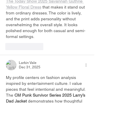
The Today Show 2025 Savannah Guthrie 
Yellow Floral Dress
 that makes it stand out 
from ordinary dresses. The color is lively, 
and the print adds personality without 
overwhelming the overall style. It looks 
polished enough for both casual and semi-
formal settings.
Like
Reply
Larkin Vale
Dec 31, 2025
My profile centers on fashion analysis 
inspired by entertainment culture. I value 
pieces that feel intentional and meaningful. 
The 
CM Punk Survivor Series 2025 Larry’s 
Dad Jacket
 demonstrates how thoughtful 
styling can transform a simple jacket into a 
symbol of respect and legacy.